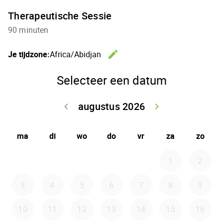
Therapeutische Sessie
90 minuten
edit
Je tijdzone:
Africa/Abidjan
Wijzig de 
Selecteer een datum
augustus 2026
keyboard_arrow_left
keyboard_arrow_right
Ga terug juli 2
Doorga
ma
di
wo
do
vr
za
zo
1
2
3
4
5
6
7
8
9
10
11
12
13
14
15
16